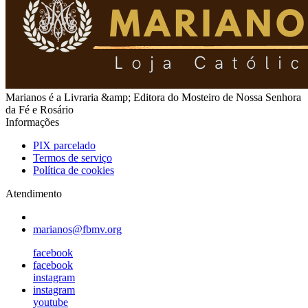
Marianos é a Livraria &amp; Editora do Mosteiro de Nossa Senhora
da Fé e Rosário
Informações
PIX parcelado
Termos de serviço
Política de cookies
Atendimento
marianos@fbmv.org
facebook
facebook
instagram
instagram
youtube